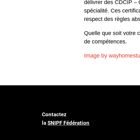
délivrer des CDCIP – 
spécialité. Ces certi
respect des règles abso
Quelle que soit votre c
de compétences.
Image by wayhomestu
Contactez
la
SNIPF Fédération