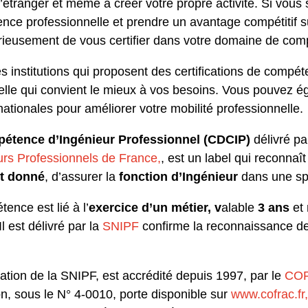
 l’étranger et même à créer votre propre activité. Si vou
ence professionnelle et prendre un avantage compétitif 
érieusement de vous certifier dans votre domaine de co
s institutions qui proposent des certifications de compét
celle qui convient le mieux à vos besoins. Vous pouvez 
rnationales pour améliorer votre mobilité professionnelle.
pétence d’Ingénieur Professionnel (CDCIP)
délivré pa
urs Professionnels de France,
, est un label qui reconnaît
t donné
, d’assurer la
fonction d’Ingénieur
dans une spé
ence est lié à l’
exercice d’un métier, v
alable
3 ans
et
 Il est délivré par la
SNIPF
confirme la reconnaissance 
cation de la SNIPF, est accrédité depuis 1997, par le
CO
on, sous le N° 4-0010, porte disponible sur
www.cofrac.fr,