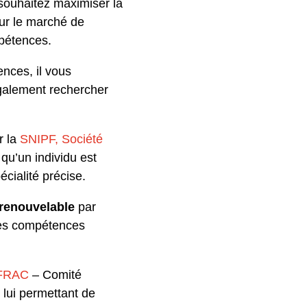
s souhaitez maximiser la
sur le marché de
mpétences.
ences, il vous
également rechercher
r la
SNIPF, Société
 qu’un individu est
cialité précise.
renouvelable
par
des compétences
FRAC
– Comité
lui permettant de