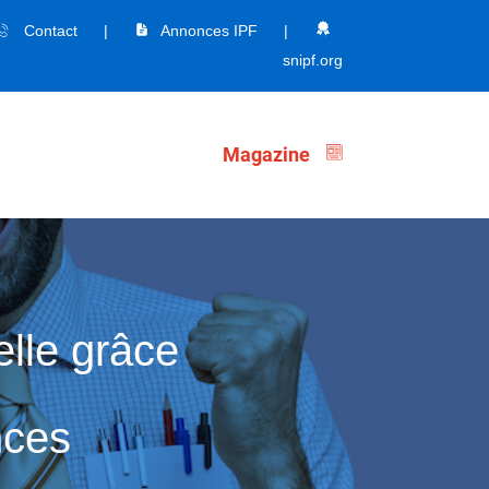
Contact
|
Annonces IPF
|
snipf.org
Magazine
elle grâce
nces