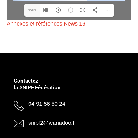
sous
Annexes et références News 16
traitance(1/5)
Contactez
la
SNIPF Fédération
04 91 56 50 24
snipf2@wanadoo.fr